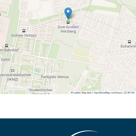
Leaflet
|
Map data ©
OpenStreetMap
contributors,
CC-BY-SA