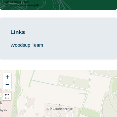
Links
Woodsup Team
+
−